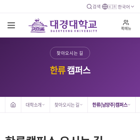
검색
|
🇰🇷 한국어
퀵메뉴
찾아오시는 길
한류
캠퍼스
대학소개
찾아오시는 길
한류(남양주)캠퍼스