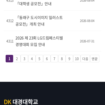
4313
2026-08-04
「대학생 공모전」안내
「동래구 도시이미지 일러스트
4312
2026-08-04
공모전」개최 안내
2026 제 23회 LG드림페스티벌
4311
2026-07-31
경영대회 모집 안내
1
2
3
4
5
6
7
8
9
10
다음
맨끝
DK
대경대학교