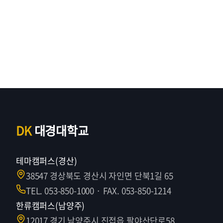
DK
대경대학교
테마캠퍼스(경산)
38547 경상북도 경산시 자인면 단북1길 65
TEL. 053-850-1000 · FAX. 053-850-1214
한류캠퍼스(남양주)
12017 경기 남양주시 진접읍 팔야산단로58