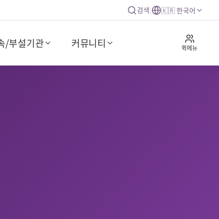
검색
|
🇰🇷 한국어
속/부설기관
커뮤니티
퀵메뉴