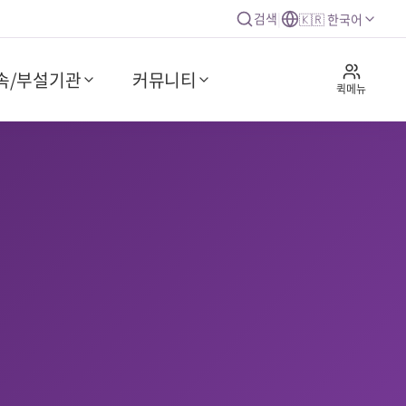
검색
|
🇰🇷 한국어
속/부설기관
커뮤니티
퀵메뉴