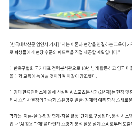
[한국대학신문 임연서 기자] “저는 이론과 현장을 연결하는 교육이 
로 학생들에게 현장 수준의 피드백을 직접 제공할 계획입니다.”
대한축구협회 국가대표 전력분석관으로 10년 넘게 활동하고 영국 미
을 대학 교육에 녹여낼 것이라며 이같이 강조했다.
대경대 한류캠퍼스에 올해 신설된 AI스포츠분석과(2년제)는 현장 맞춤
제시 △의사결정의 가속화 △유망주 발굴·잠재력 예측 향상 △새로운 
학과는 ‘이론-실습-현장 연계-자율 활동’ 단계로 구성된다. 분석 시스
업 내 ‘AI 활용 과제’를 마련해 △경기 분석 질문 설계 △AI로부터