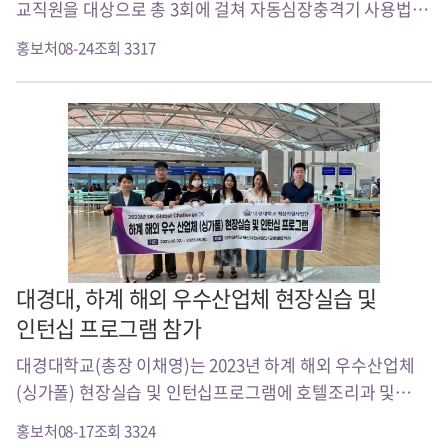
교직원을 대상으로 총 3회에 걸쳐 자동심장충격기 사용법 등
심폐소생술 교육(사진)을 실시했다고 밝혔다. 이번 교육은
홍보처
08-24
조회 3317
대학 교직원이 심정..
대경대, 하계 해외 우수산업체 현장실습 및
인턴십 프로그램 참가
대경대학교(총장 이채영)는 2023년 하계 해외 우수산업체
(싱가폴) 현장실습 및 인턴십프로그램에 호텔조리과 및
뷰티학부 메이크업전공 학생 3명이 참가하였다고 밝혔다.
홍보처
08-17
조회 3324
..