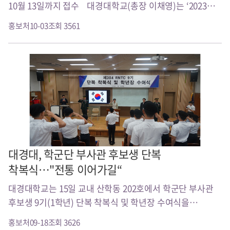
10월 13일까지 접수 대경대학교(총장 이채영)는 ‘2023
전국 K-POP & HIP-HO..
홍보처
10-03
조회 3561
대경대, 학군단 부사관 후보생 단복
착복식…"전통 이어가길“
대경대학교는 15일 교내 산학동 202호에서 학군단 부사관
후보생 9기(1학년) 단복 착복식 및 학년장 수여식을
개최했다. 학군단 부사관 후보생으로서 긍지와 자부심
홍보처
09-18
조회 3626
함양을 위해 개최된 단복 착복식 및..