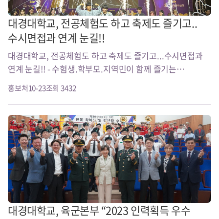
대경대학교, 전공체험도 하고 축제도 즐기고..
수시면접과 연계 눈길!!
대경대학교, 전공체험도 하고 축제도 즐기고...수시면접과
연계 눈길!! - 수험생.학부모.지역민이 함께 즐기는
HiVE사업 전공체험 부스 인기 - 혁신지원사업 작품발표회
홍보처
10-23
조회 3432
등 대학축제와 연계한 캠퍼스내 다양한 즐길..
대경대학교, 육군본부 “2023 인력획득 우수