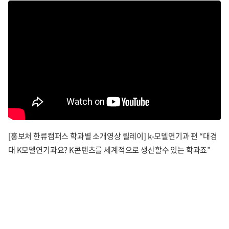
[홍보처 한류캠퍼스 학과별 소개영상 릴레이] k-모델연기과 편 “대경
대 K모델연기과요? K콘텐츠를 세계적으로 생산할수 있는 학과죠”