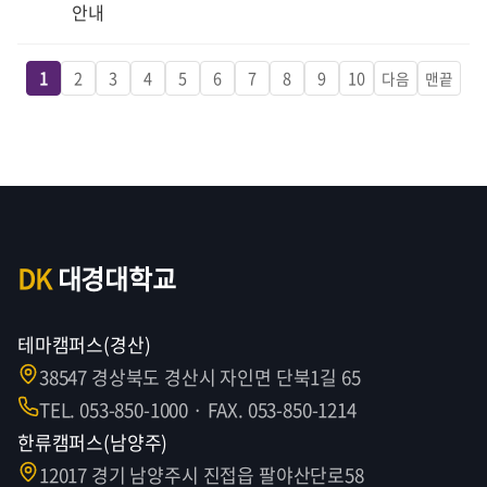
안내
1
2
3
4
5
6
7
8
9
10
다음
맨끝
DK
대경대학교
테마캠퍼스(경산)
38547 경상북도 경산시 자인면 단북1길 65
TEL. 053-850-1000 · FAX. 053-850-1214
한류캠퍼스(남양주)
12017 경기 남양주시 진접읍 팔야산단로58