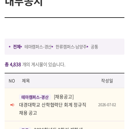
내부공지
전체
테마캠퍼스-경산
한류캠퍼스-남양주
공통
총 4,838
개의 게시물이 있습니다.
NO
제목
작성일
[채용공고]
테마캠퍼스-경산
대경대학교 산학협력단 회계 정규직
2026-07-02
📢
채용 공고